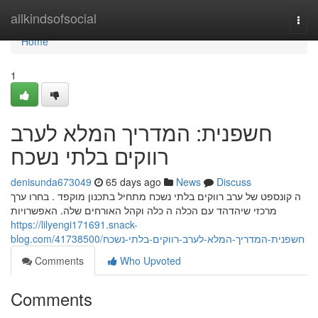
Home
allkindsofsocial
Togg
navi
Home
1
חשפנית: המדריך המלא לערב
רווקים בלתי נשכח
denisunda673049
65 days ago
News
Discuss
ה קונספט של ערב רווקים בלתי נשכח מתחיל בתכנון מוקפד . בחרו ערך
מרכזי שיהדהד עם הכלה ה כלה וקהל האורחים שלה. האפשרויות
https://lilyengi171691.snack-
blog.com/41738500/חשפנית-המדריך-המלא-לערב-רווקים-בלתי-נשכח
Comments
Who Upvoted
Comments