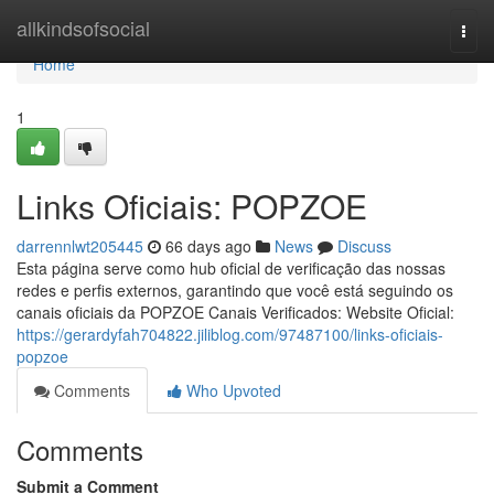
Home
allkindsofsocial
Togg
navi
Home
1
Links Oficiais: POPZOE
darrennlwt205445
66 days ago
News
Discuss
Esta página serve como hub oficial de verificação das nossas
redes e perfis externos, garantindo que você está seguindo os
canais oficiais da POPZOE Canais Verificados: Website Oficial:
https://gerardyfah704822.jiliblog.com/97487100/links-oficiais-
popzoe
Comments
Who Upvoted
Comments
Submit a Comment