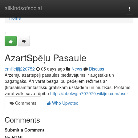
Home
allkindsofsocial
Togg
navi
Home
1
AzartSpēļu Pasaule
emilieijfj226752
65 days ago
News
Discuss
Ārzemju azartspēļi pasaules piedāvājums ir augstāks un
bagātīgāks. Arī varat bezgalību pēdējiem režīmes ar
{krāsaināmfantastisku grafiskām uzstādēm un mūzikas. Protams
varat veikt savu rūpību
https://abelwgtn707970.wikijm.com/user
Comments
Who Upvoted
Comments
Submit a Comment
No HTML