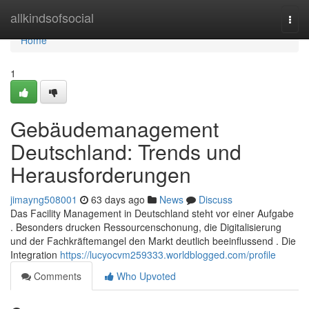
Home
allkindsofsocial
Togg
navi
Home
1
Gebäudemanagement
Deutschland: Trends und
Herausforderungen
jimayng508001
63 days ago
News
Discuss
Das Facility Management in Deutschland steht vor einer Aufgabe
. Besonders drucken Ressourcenschonung, die Digitalisierung
und der Fachkräftemangel den Markt deutlich beeinflussend . Die
Integration
https://lucyocvm259333.worldblogged.com/profile
Comments
Who Upvoted