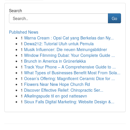
Search
Go
Published News
1
Warna Cream : Opsi Cat yang Berkelas dan Ny...
1
Dewa212: Tutorial Utuh untuk Pemula
1
Musik Influencer: Die neuen Meinungsbildner
1
Window Filmming Dubai: Your Complete Guide ...
1
Brunch in America in Grünerløkka
1
Track Your Phone – A Comprehensive Guide to ...
1
What Types of Businesses Benefit Most From Sola...
1
Ocean’s Offering: Magnificent Ceramic Dice for ...
1
Flowers Near New Hope Church Rd
1
Discover Effective Relief: Chiropractic Ser...
1
Afkølingspude til en god nattesøvn
1
Sioux Falls Digital Marketing: Website Design &...