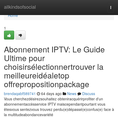
Home
allkindsofsocial
Togg
navi
Home
1
Abonnement IPTV: Le Guide
Ultime pour
choisirsélectionnertrouver la
meilleureidéaletop
offrepropositionpackage
brendaqabf589741
64 days ago
News
Discuss
Vous cherchezdésirezsouhaitez obteniracquérirprofiter d'un
abonnementaccèsservice IPTV maiscependantpourtant vous
êtesvous sentezvous trouvez perdu(e)dépassé(e)confus(e) face à
la multitudeabondancevariété