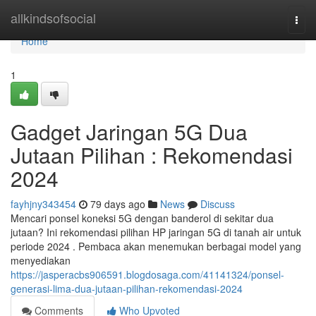
Home
allkindsofsocial
Togg
navi
Home
1
Gadget Jaringan 5G Dua
Jutaan Pilihan : Rekomendasi
2024
fayhjny343454
79 days ago
News
Discuss
Mencari ponsel koneksi 5G dengan banderol di sekitar dua
jutaan? Ini rekomendasi pilihan HP jaringan 5G di tanah air untuk
periode 2024 . Pembaca akan menemukan berbagai model yang
menyediakan
https://jasperacbs906591.blogdosaga.com/41141324/ponsel-
generasi-lima-dua-jutaan-pilihan-rekomendasi-2024
Comments
Who Upvoted