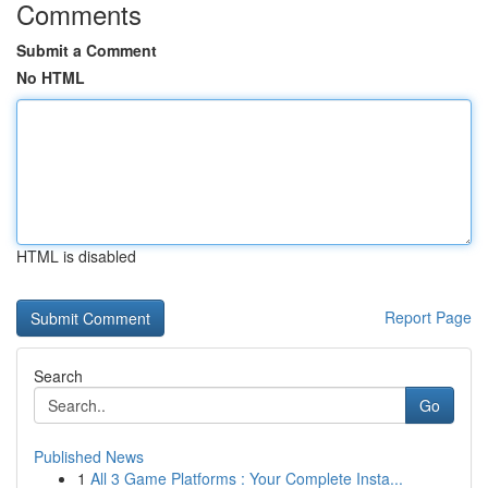
Comments
Submit a Comment
No HTML
HTML is disabled
Report Page
Search
Go
Published News
1
All 3 Game Platforms : Your Complete Insta...