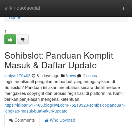
Home
allkindsofsocial
Togg
navi
Home
1
Sohibslot: Panduan Komplit
Masuk & Daftar Update
ianiyaf179408
81 days ago
News
Discuss
Ingin menikmati pengalaman berjudi yang mengasyikkan di
Sohibslot? Panduan ini akan membahas secara detail metode
mengakses copyright dan proses registrasi di platform ini. Kami
berikan penjelasan mengenai ketentuan
https://lillibarl517463.bloginwi.com/75219323/sohibslot-panduan-
lengkap-masuk-buat-akun-update
Comments
Who Upvoted