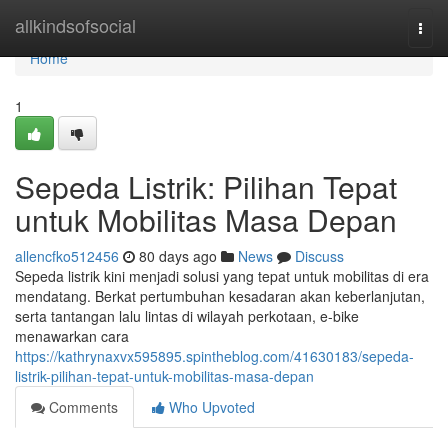
Home
allkindsofsocial
Togg
navi
Home
1
Sepeda Listrik: Pilihan Tepat
untuk Mobilitas Masa Depan
allencfko512456
80 days ago
News
Discuss
Sepeda listrik kini menjadi solusi yang tepat untuk mobilitas di era
mendatang. Berkat pertumbuhan kesadaran akan keberlanjutan,
serta tantangan lalu lintas di wilayah perkotaan, e-bike
menawarkan cara
https://kathrynaxvx595895.spintheblog.com/41630183/sepeda-
listrik-pilihan-tepat-untuk-mobilitas-masa-depan
Comments
Who Upvoted