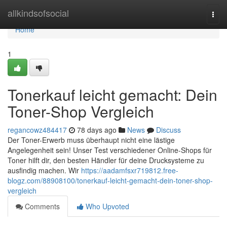
Home
allkindsofsocial
Togg
navi
Home
1
Tonerkauf leicht gemacht: Dein
Toner-Shop Vergleich
regancowz484417
78 days ago
News
Discuss
Der Toner-Erwerb muss überhaupt nicht eine lästige
Angelegenheit sein! Unser Test verschiedener Online-Shops für
Toner hilft dir, den besten Händler für deine Drucksysteme zu
ausfindig machen. Wir
https://aadamfsxr719812.free-
blogz.com/88908100/tonerkauf-leicht-gemacht-dein-toner-shop-
vergleich
Comments
Who Upvoted