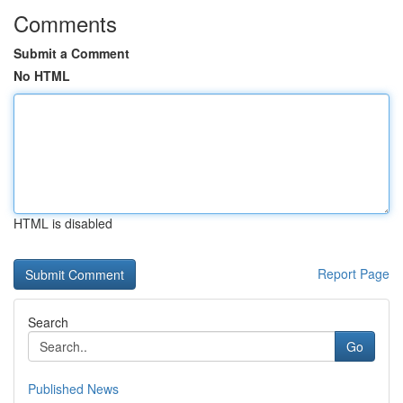
Comments
Submit a Comment
No HTML
HTML is disabled
Report Page
Search
Go
Published News