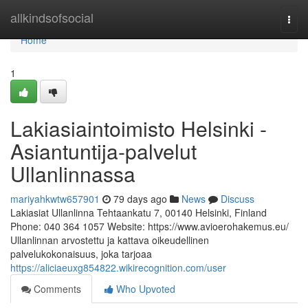
Home
allkindsofsocial
Togg
navi
Home
1
Lakiasiaintoimisto Helsinki -
Asiantuntija-palvelut
Ullanlinnassa
mariyahkwtw657901
79 days ago
News
Discuss
Lakiasiat Ullanlinna Tehtaankatu 7, 00140 Helsinki, Finland
Phone: 040 364 1057 Website: https://www.avioerohakemus.eu/
Ullanlinnan arvostettu ja kattava oikeudellinen
palvelukokonaisuus, joka tarjoaa
https://aliciaeuxg854822.wikirecognition.com/user
Comments
Who Upvoted