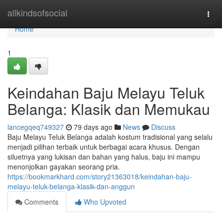
Home
allkindsofsocial
Togg
navi
Home
1
Keindahan Baju Melayu Teluk
Belanga: Klasik dan Memukau
lancegqeq749327
79 days ago
News
Discuss
Baju Melayu Teluk Belanga adalah kostum tradisional yang selalu
menjadi pilihan terbaik untuk berbagai acara khusus. Dengan
siluetnya yang lukisan dan bahan yang halus, baju ini mampu
menonjolkan gayakan seorang pria.
https://bookmarkhard.com/story21363018/keindahan-baju-
melayu-teluk-belanga-klasik-dan-anggun
Comments
Who Upvoted