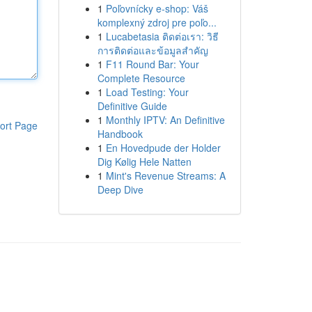
1
Poľovnícky e-shop: Váš
komplexný zdroj pre poľo...
1
Lucabetasia ติดต่อเรา: วิธี
การติดต่อและข้อมูลสำคัญ
1
F11 Round Bar: Your
Complete Resource
1
Load Testing: Your
Definitive Guide
1
Monthly IPTV: An Definitive
ort Page
Handbook
1
En Hovedpude der Holder
Dig Kølig Hele Natten
1
Mint's Revenue Streams: A
Deep Dive