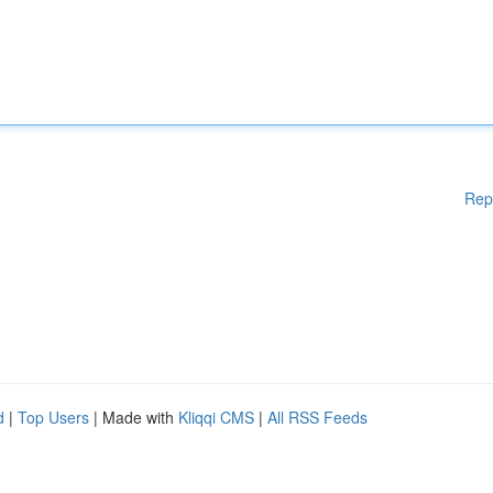
Rep
d
|
Top Users
| Made with
Kliqqi CMS
|
All RSS Feeds