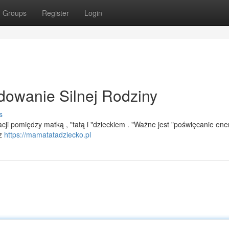
Groups
Register
Login
dowanie Silnej Rodziny
s
acji pomiędzy matką , "tatą i "dzieckiem . "Ważne jest "poświęcanie ener
ez
https://mamatatadziecko.pl