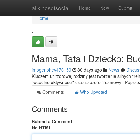
Home
allkindsofsocial
Home
New
Submit
Home
1
Mama, Tata i Dziecko: Bu
imogenohev476159
80 days ago
News
Discus
Kluczem u" "zdrowej rodziny jest tworzenie silnych "rel
"wspólne aktywności" oraz szczere "rozmowy . Poprz
Comments
Who Upvoted
Comments
Submit a Comment
No HTML