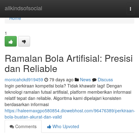
Home
allkindsofsocial
Togg
navi
Home
1
Ramalan Bola Artifisial: Presisi
dan Reliable
monicahckd919459
79 days ago
News
Discuss
Ingin perkiraan kompetisi bola? Tidak khawatir lagi! Dengan
teknologi ramalan futsal artifisial, platform memberikan informasi
relatif tepat dan reliable. Algoritma kami dipelajari konsisten
berdasarkan informasi
https://haleemaxgpo580854.diowebhost.com/96476389/perkiraan-
bola-buatan-akurat-dan-valid
Comments
Who Upvoted