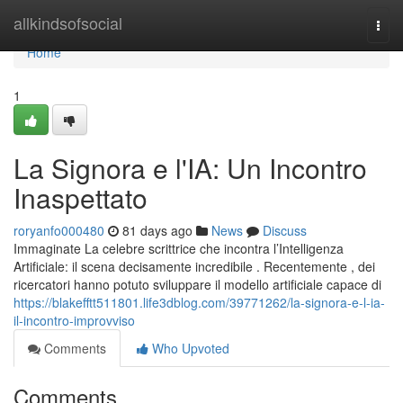
Home
allkindsofsocial
Togg
navi
Home
1
La Signora e l'IA: Un Incontro
Inaspettato
roryanfo000480
81 days ago
News
Discuss
Immaginate La celebre scrittrice che incontra l’Intelligenza
Artificiale: il scena decisamente incredibile . Recentemente , dei
ricercatori hanno potuto sviluppare il modello artificiale capace di
https://blakefftt511801.life3dblog.com/39771262/la-signora-e-l-ia-
il-incontro-improvviso
Comments
Who Upvoted
Comments