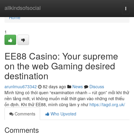
Home
allkindsofsocial
Togg
navi
Home
1
EE88 Casino: Your supreme
on the web Gaming desired
destination
arunlmuu673342
82 days ago
News
Discuss
Mình từng có thói quen “examination nhanh – rút gọn” mỗi khi thử
nền tảng mới, vì không muốn mất thời gian vào những nơi thiếu
ổn định. Khi thử EE88, mình cũng làm y như
https://tagd.org.uk/
Comments
Who Upvoted
Comments