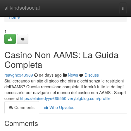
Home
allkindsofsocial
Togg
navi
Home
1
Casino Non AAMS: La Guida
Completa
rsavghc343989
84 days ago
News
Discuss
Stai cercando un sito di gioco che offra giochi senza le restrizioni
dell’AAMS? Questa recensione completa ti fornirà tutte le dettagli
necessarie per navigare nel mondo dei casino non AAMS . Scopri
come si
https://elainedyye665550.verybigblog.com/profile
Comments
Who Upvoted
Comments