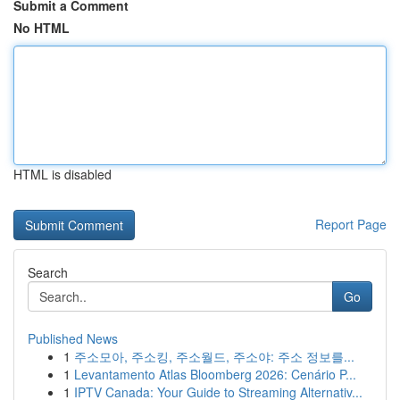
Submit a Comment
No HTML
HTML is disabled
Report Page
Search
Go
Published News
1
주소모아, 주소킹, 주소월드, 주소야: 주소 정보를...
1
Levantamento Atlas Bloomberg 2026: Cenário P...
1
IPTV Canada: Your Guide to Streaming Alternativ...