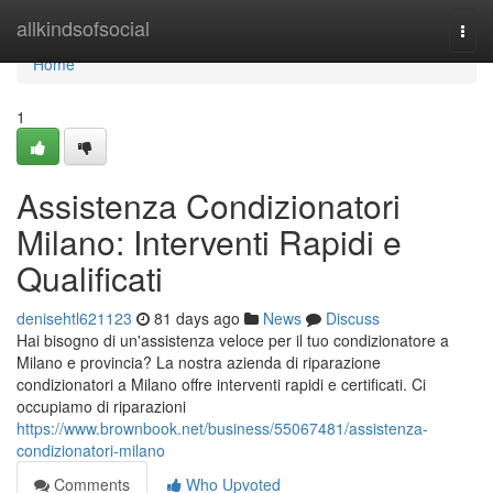
Home
allkindsofsocial
Togg
navi
Home
1
Assistenza Condizionatori
Milano: Interventi Rapidi e
Qualificati
denisehtl621123
81 days ago
News
Discuss
Hai bisogno di un'assistenza veloce per il tuo condizionatore a
Milano e provincia? La nostra azienda di riparazione
condizionatori a Milano offre interventi rapidi e certificati. Ci
occupiamo di riparazioni
https://www.brownbook.net/business/55067481/assistenza-
condizionatori-milano
Comments
Who Upvoted