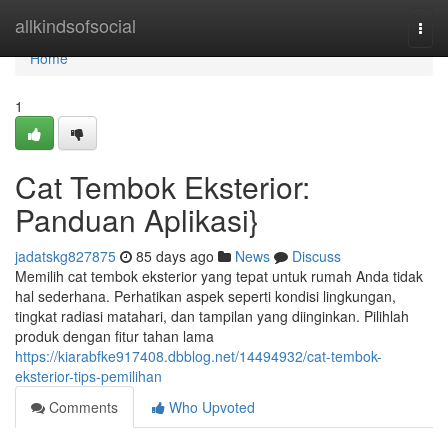
Home
allkindsofsocial
Togg
navi
Home
1
Cat Tembok Eksterior:
Panduan Aplikasi}
jadatskg827875
85 days ago
News
Discuss
Memilih cat tembok eksterior yang tepat untuk rumah Anda tidak
hal sederhana. Perhatikan aspek seperti kondisi lingkungan,
tingkat radiasi matahari, dan tampilan yang diinginkan. Pilihlah
produk dengan fitur tahan lama
https://kiarabfke917408.dbblog.net/14494932/cat-tembok-
eksterior-tips-pemilihan
Comments
Who Upvoted