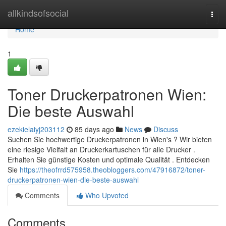
Home
allkindsofsocial
Togg
navi
Home
1
Toner Druckerpatronen Wien:
Die beste Auswahl
ezekielaiyj203112
85 days ago
News
Discuss
Suchen Sie hochwertige Druckerpatronen in Wien's ? Wir bieten
eine riesige Vielfalt an Druckerkartuschen für alle Drucker .
Erhalten Sie günstige Kosten und optimale Qualität . Entdecken
Sie
https://theofrrd575958.theobloggers.com/47916872/toner-
druckerpatronen-wien-die-beste-auswahl
Comments
Who Upvoted
Comments