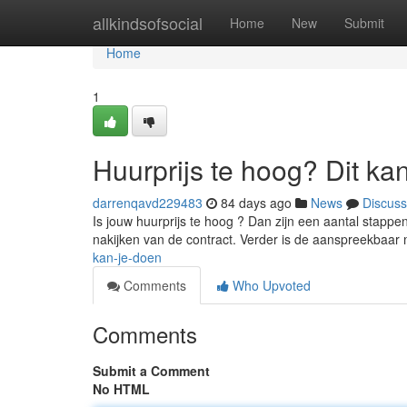
Home
allkindsofsocial
Home
New
Submit
Home
1
Huurprijs te hoog? Dit ka
darrenqavd229483
84 days ago
News
Discuss
Is jouw huurprijs te hoog ? Dan zijn een aantal stappe
nakijken van de contract. Verder is de aanspreekbaa
kan-je-doen
Comments
Who Upvoted
Comments
Submit a Comment
No HTML