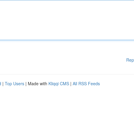
Rep
d
|
Top Users
| Made with
Kliqqi CMS
|
All RSS Feeds