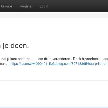
Groups
Register
Login
n je doen.
n dat jij kunt ondernemen om dit te veranderen . Denk bijvoorbeeld naa
r maken
https://jasonwfwr290401.life3dblog.com/39748365/huurprijs-te-h