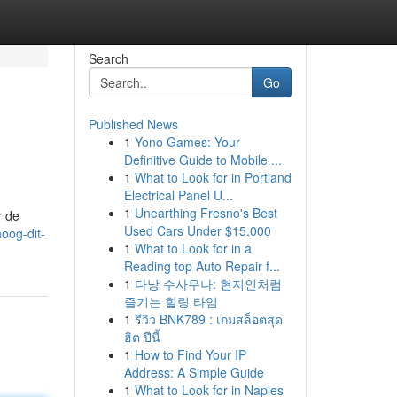
Search
Go
Published News
1
Yono Games: Your
Definitive Guide to Mobile ...
1
What to Look for in Portland
Electrical Panel U...
1
Unearthing Fresno's Best
r de
Used Cars Under $15,000
oog-dit-
1
What to Look for in a
Reading top Auto Repair f...
1
다낭 수사우나: 현지인처럼
즐기는 힐링 타임
1
รีวิว BNK789 : เกมสล็อตสุด
ฮิต ปีนี้
1
How to Find Your IP
Address: A Simple Guide
1
What to Look for in Naples