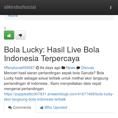
Home
allkindsofsocial
Togg
navi
Home
1
Bola Lucky: Hasil Live Bola
Indonesia Terpercaya
tiffanybzcw559587
84 days ago
News
Discuss
Mencari hasil siaran pertandingan sepak bola Garuda? Bola
Lucky hadir sebagai solusi terbaik untuk melihat skor langsung
pertandingan di Indonesia . Kami menyediakan data cepat
mengenai pertandingan
https://poppieatbc307831.answerblogs.com/41677499/bola-lucky-
skor-langsung-bola-indonesia-terbaik
Comments
Who Upvoted