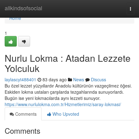
Home
allkindsofsocial
Togg
navi
Home
1
Nurlu Lokma : Atadan Lezzete
Yolculuk
laylascyt488401
83 days ago
News
Discuss
Bu özel lezzet yüzyıllardır Anadolu kültürünün vazgeçilmez öğesi.
Eskiden lokma ustaları çarşılarda tezgahlarında sunuyorlardı.
Bugün ise yeni lokmacılarda aynı lezzeti sunuyor.
https://www.nurlulokma.com.tr/Hizmetlerimiz/saray-lokmasi/
Comments
Who Upvoted
Comments