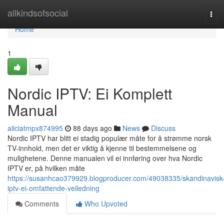
Home
allkindsofsocial
Tog
navi
Home
1
Nordic IPTV: Ei Komplett
Manual
aliciatmpx874995
88 days ago
News
Discuss
Nordic IPTV har blitt ei stadig populær måte for å strømme norsk
TV-innhold, men det er viktig å kjenne til bestemmelsene og
mulighetene. Denne manualen vil ei innføring over hva Nordic
IPTV er, på hvilken måte
https://susanhcao379929.blogproducer.com/49038335/skandinavisk
iptv-ei-omfattende-veiledning
Comments
Who Upvoted