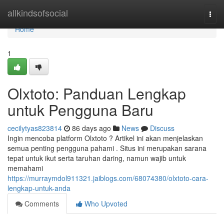
Home
allkindsofsocial
Togg
navi
Home
1
Olxtoto: Panduan Lengkap
untuk Pengguna Baru
cecilytyas823814
86 days ago
News
Discuss
Ingin mencoba platform Olxtoto ? Artikel ini akan menjelaskan
semua penting pengguna pahami . Situs ini merupakan sarana
tepat untuk ikut serta taruhan daring, namun wajib untuk
memahami
https://murraymdol911321.jaiblogs.com/68074380/olxtoto-cara-
lengkap-untuk-anda
Comments
Who Upvoted