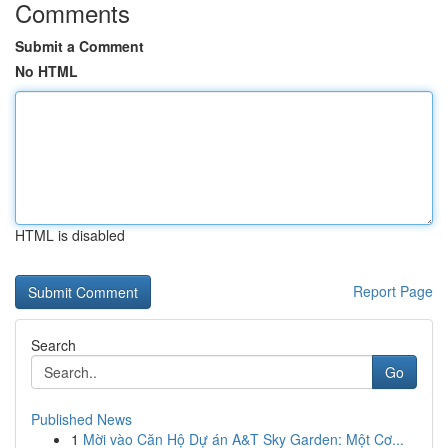
Comments
Submit a Comment
No HTML
HTML is disabled
Report Page
Search
Go
Published News
1
Mời vào Căn Hộ Dự án A&T Sky Garden: Một Cơ...