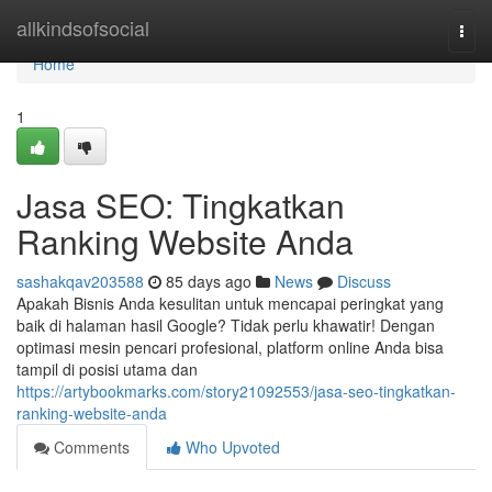
Home
allkindsofsocial
Togg
navi
Home
1
Jasa SEO: Tingkatkan
Ranking Website Anda
sashakqav203588
85 days ago
News
Discuss
Apakah Bisnis Anda kesulitan untuk mencapai peringkat yang
baik di halaman hasil Google? Tidak perlu khawatir! Dengan
optimasi mesin pencari profesional, platform online Anda bisa
tampil di posisi utama dan
https://artybookmarks.com/story21092553/jasa-seo-tingkatkan-
ranking-website-anda
Comments
Who Upvoted