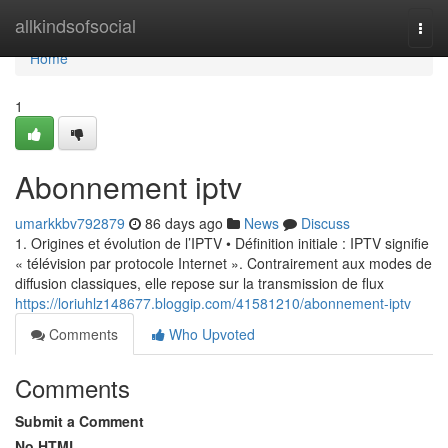
Home
allkindsofsocial
Togg
navi
Home
1
Abonnement iptv
umarkkbv792879
86 days ago
News
Discuss
1. Origines et évolution de l’IPTV • Définition initiale : IPTV signifie
« télévision par protocole Internet ». Contrairement aux modes de
diffusion classiques, elle repose sur la transmission de flux
https://loriuhlz148677.bloggip.com/41581210/abonnement-iptv
Comments
Who Upvoted
Comments
Submit a Comment
No HTML