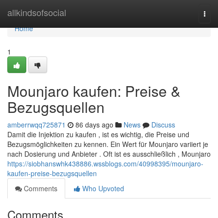
Home
allkindsofsocial
Togg
navi
Home
1
Mounjaro kaufen: Preise &
Bezugsquellen
amberrwqq725871
86 days ago
News
Discuss
Damit die Injektion zu kaufen , ist es wichtig, die Preise und
Bezugsmöglichkeiten zu kennen. Ein Wert für Mounjaro variiert je
nach Dosierung und Anbieter . Oft ist es ausschließlich , Mounjaro
https://siobhanswhk438886.wssblogs.com/40998395/mounjaro-
kaufen-preise-bezugsquellen
Comments
Who Upvoted
Comments