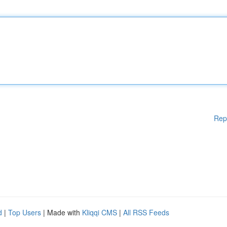
Rep
d
|
Top Users
| Made with
Kliqqi CMS
|
All RSS Feeds