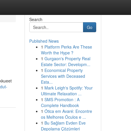
Search
Go
Published News
1
Platform Perks Are These
Worth the Hype ?
1
Gurgaon's Property Real
Estate Sector: Developm...
1
Economical Property
Services with Deceased
ukkueet
Esta...
dut-
1
Mark Leigh's Spotify: Your
Ultimate Relaxation ...
1
SMS Promotion : A
Complete Handbook
1
Ótica em Avaré: Encontre
os Melhores Óculos e ...
1
Bu Sağlam Evden Eve
Depolama Çözümleri