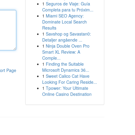
1
Seguros de Viaje: Guía
Completa para tu Próxim...
1
Miami SEO Agency:
Dominate Local Search
Results
1
Savshop og Savastan0:
Detaljer angående ...
1
Ninja Double Oven Pro
Smart XL Review: A
Comple...
1
Finding the Suitable
Microsoft Dynamics 36...
ort Page
1
Sweet Calico Cat Have
Looking For Caring Reside...
1
Tpower: Your Ultimate
Online Casino Destination