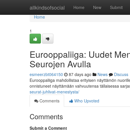
Home
allkindsofsocial
Home
New
Submit
Home
1
Eurooppaliiga: Uudet Men
Seurojen Avulla
esmeerzbt064150
87 days ago
News
Discuss
Eurooppaliiga mahdollistaa erityisen näyttämön nuoril
onnistuneet näyttämään vahvuutensa tällaisessa sarj
seurat-juhlivat-menestysta/
Comments
Who Upvoted
Comments
Submit a Comment