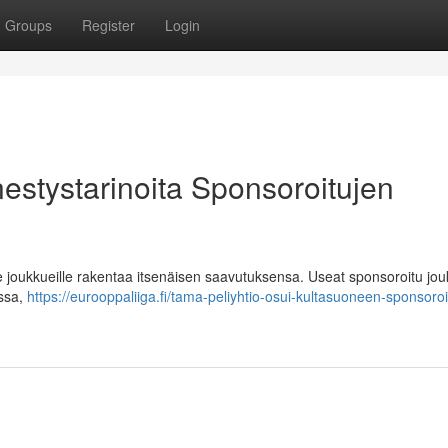
Groups
Register
Login
estystarinoita Sponsoroitujen
le joukkueille rakentaa itsenäisen saavutuksensa. Useat sponsoroitu jo
assa,
https://eurooppaliiga.fi/tama-peliyhtio-osui-kultasuoneen-sponsoroi