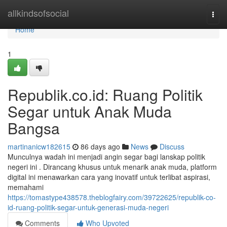
Home
allkindsofsocial
Togg
navi
Home
1
Republik.co.id: Ruang Politik
Segar untuk Anak Muda
Bangsa
martinanicw182615
86 days ago
News
Discuss
Munculnya wadah ini menjadi angin segar bagi lanskap politik
negeri ini . Dirancang khusus untuk menarik anak muda, platform
digital ini menawarkan cara yang inovatif untuk terlibat aspirasi,
memahami
https://tomastype438578.theblogfairy.com/39722625/republik-co-
id-ruang-politik-segar-untuk-generasi-muda-negeri
Comments
Who Upvoted