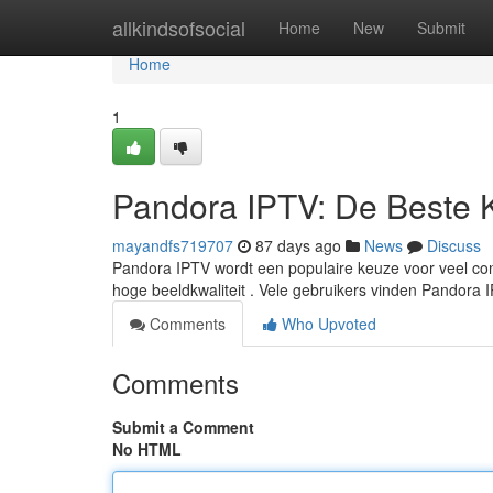
Home
allkindsofsocial
Home
New
Submit
Home
1
Pandora IPTV: De Beste 
mayandfs719707
87 days ago
News
Discuss
Pandora IPTV wordt een populaire keuze voor veel con
hoge beeldkwaliteit . Vele gebruikers vinden Pandora
Comments
Who Upvoted
Comments
Submit a Comment
No HTML