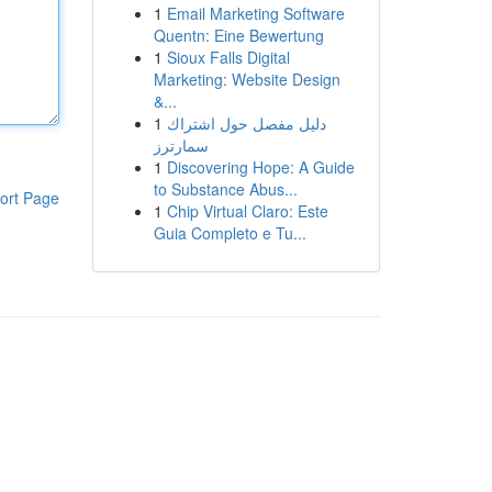
1
Email Marketing Software
Quentn: Eine Bewertung
1
Sioux Falls Digital
Marketing: Website Design
&...
1
دليل مفصل حول اشتراك
سمارترز
1
Discovering Hope: A Guide
to Substance Abus...
ort Page
1
Chip Virtual Claro: Este
Guia Completo e Tu...