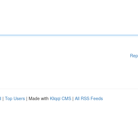
Rep
d
|
Top Users
| Made with
Kliqqi CMS
|
All RSS Feeds