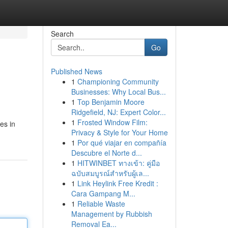
Search
Go
Published News
1
Championing Community
Businesses: Why Local Bus...
1
Top Benjamin Moore
Ridgefield, NJ: Expert Color...
1
Frosted Window Film:
es in
Privacy & Style for Your Home
1
Por qué viajar en compañía
Descubre el Norte d...
1
HITWINBET ทางเข้า: คู่มือ
ฉบับสมบูรณ์สำหรับผู้เล...
1
Link Heylink Free Kredit :
Cara Gampang M...
1
Reliable Waste
Management by Rubbish
Removal Ea...