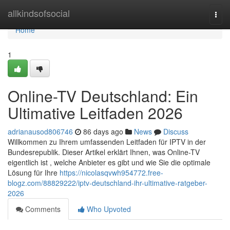
Home
allkindsofsocial
Togg
navi
Home
1
Online-TV Deutschland: Ein
Ultimative Leitfaden 2026
adrianausod806746
86 days ago
News
Discuss
Willkommen zu Ihrem umfassenden Leitfaden für IPTV in der
Bundesrepublik. Dieser Artikel erklärt Ihnen, was Online-TV
eigentlich ist , welche Anbieter es gibt und wie Sie die optimale
Lösung für Ihre
https://nicolasqvwh954772.free-
blogz.com/88829222/iptv-deutschland-ihr-ultimative-ratgeber-
2026
Comments
Who Upvoted