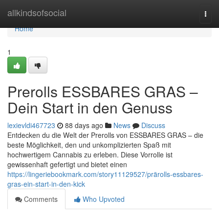
Home
allkindsofsocial
Togg
navi
Home
1
Prerolls ESSBARES GRAS –
Dein Start in den Genuss
lexievldi467723
88 days ago
News
Discuss
Entdecken du die Welt der Prerolls von ESSBARES GRAS – die
beste Möglichkeit, den und unkomplizierten Spaß mit
hochwertigem Cannabis zu erleben. Diese Vorrolle ist
gewissenhaft gefertigt und bietet einen
https://lingeriebookmark.com/story11129527/prärolls-essbares-
gras-ein-start-in-den-kick
Comments
Who Upvoted