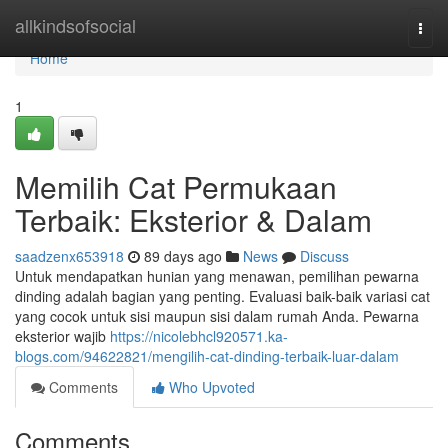
Home
allkindsofsocial
Togg
navi
Home
1
Memilih Cat Permukaan
Terbaik: Eksterior & Dalam
saadzenx653918
89 days ago
News
Discuss
Untuk mendapatkan hunian yang menawan, pemilihan pewarna
dinding adalah bagian yang penting. Evaluasi baik-baik variasi cat
yang cocok untuk sisi maupun sisi dalam rumah Anda. Pewarna
eksterior wajib
https://nicolebhcl920571.ka-
blogs.com/94622821/mengilih-cat-dinding-terbaik-luar-dalam
Comments
Who Upvoted
Comments