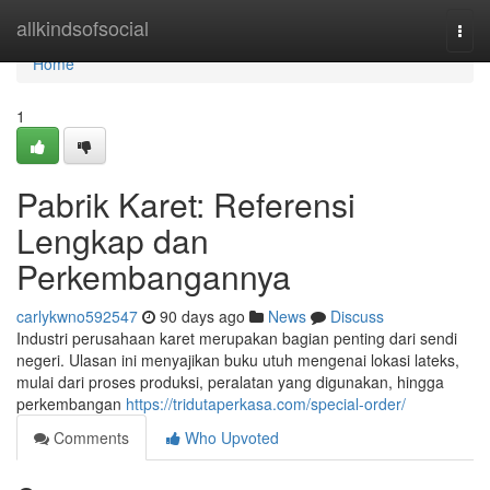
Home
allkindsofsocial
Togg
navi
Home
1
Pabrik Karet: Referensi
Lengkap dan
Perkembangannya
carlykwno592547
90 days ago
News
Discuss
Industri perusahaan karet merupakan bagian penting dari sendi
negeri. Ulasan ini menyajikan buku utuh mengenai lokasi lateks,
mulai dari proses produksi, peralatan yang digunakan, hingga
perkembangan
https://tridutaperkasa.com/special-order/
Comments
Who Upvoted