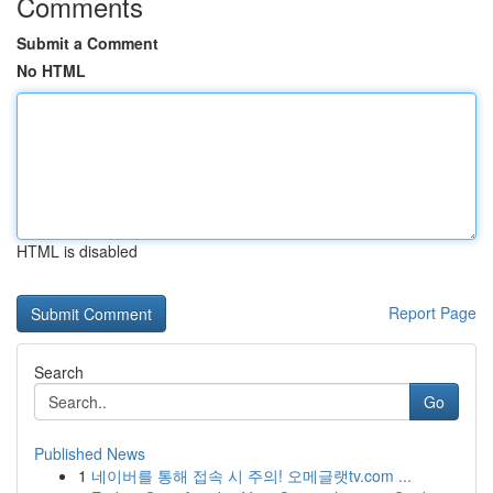
Comments
Submit a Comment
No HTML
HTML is disabled
Report Page
Search
Go
Published News
1
네이버를 통해 접속 시 주의! 오메글랫tv.com ...