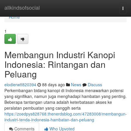
Home
allkindsofsocial
Togg
navi
Home
1
Membangun Industri Kanopi
Indonesia: Rintangan dan
Peluang
elodierwtt820394
88 days ago
News
Discuss
Perkembangan bidang kanopi di Indonesia menawarkan potensi
yang signifikan, namun juga menghadapi hambatan yang penting.
Beberapa tantangan utama adalah keterbatasan akses ke
peralatan pembuatan yang canggih serta
https://zoedpys828768.thenerdsblog.com/47283008/membangun-
industri-tenda-indonesia-hambatan-dan-peluang
Comments
Who Upvoted