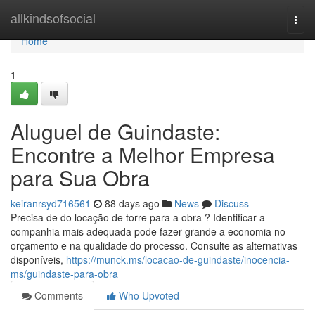
Home
allkindsofsocial
Togg
navi
Home
1
Aluguel de Guindaste:
Encontre a Melhor Empresa
para Sua Obra
keiranrsyd716561
88 days ago
News
Discuss
Precisa de do locação de torre para a obra ? Identificar a
companhia mais adequada pode fazer grande a economia no
orçamento e na qualidade do processo. Consulte as alternativas
disponíveis,
https://munck.ms/locacao-de-guindaste/inocencia-
ms/guindaste-para-obra
Comments
Who Upvoted