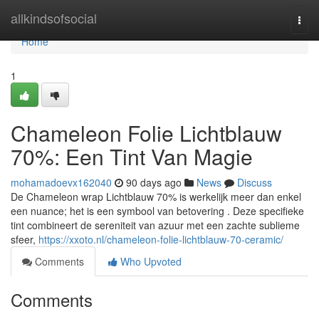
Home
allkindsofsocial
Togg
navi
Home
1
Chameleon Folie Lichtblauw
70%: Een Tint Van Magie
mohamadoevx162040
90 days ago
News
Discuss
De Chameleon wrap Lichtblauw 70% is werkelijk meer dan enkel
een nuance; het is een symbool van betovering . Deze specifieke
tint combineert de sereniteit van azuur met een zachte sublieme
sfeer,
https://xxoto.nl/chameleon-folie-lichtblauw-70-ceramic/
Comments
Who Upvoted
Comments