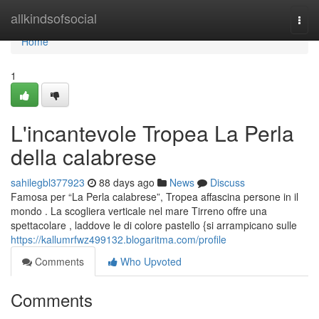
Home
allkindsofsocial
Togg
navi
Home
1
L'incantevole Tropea La Perla
della calabrese
sahilegbl377923
88 days ago
News
Discuss
Famosa per “La Perla calabrese”, Tropea affascina persone in il
mondo . La scogliera verticale nel mare Tirreno offre una
spettacolare , laddove le di colore pastello {si arrampicano sulle
https://kallumrfwz499132.blogaritma.com/profile
Comments
Who Upvoted
Comments