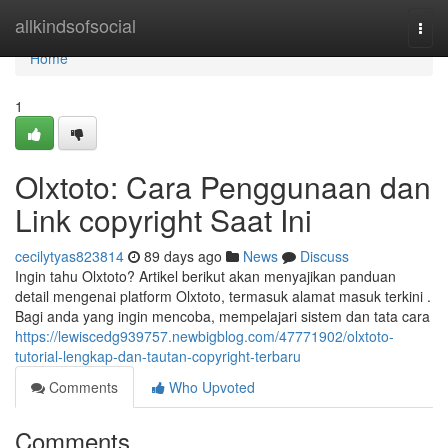
Home
allkindsofsocial
Togg
navi
Home
1
Olxtoto: Cara Penggunaan dan
Link copyright Saat Ini
cecilytyas823814
89 days ago
News
Discuss
Ingin tahu Olxtoto? Artikel berikut akan menyajikan panduan
detail mengenai platform Olxtoto, termasuk alamat masuk terkini .
Bagi anda yang ingin mencoba, mempelajari sistem dan tata cara
https://lewiscedg939757.newbigblog.com/47771902/olxtoto-
tutorial-lengkap-dan-tautan-copyright-terbaru
Comments
Who Upvoted
Comments