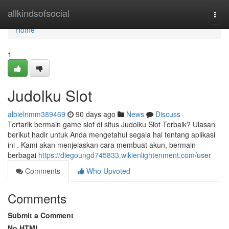
Home
allkindsofsocial
Togg
navi
Home
1
Judolku Slot
albielnmm389469
90 days ago
News
Discuss
Tertarik bermain game slot di situs Judolku Slot Terbaik? Ulasan
berikut hadir untuk Anda mengetahui segala hal tentang aplikasi
ini . Kami akan menjelaskan cara membuat akun, bermain
berbagai
https://diegoungd745833.wikienlightenment.com/user
Comments
Who Upvoted
Comments
Submit a Comment
No HTML