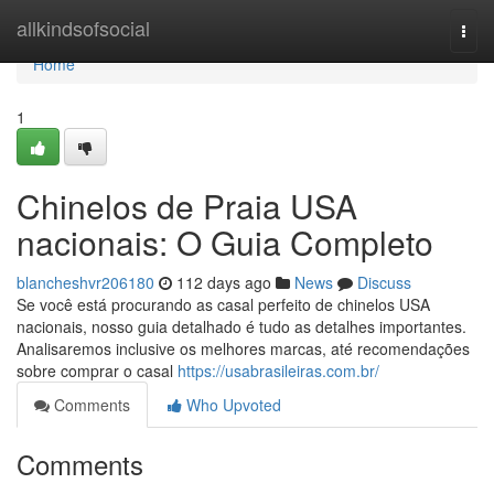
Home
allkindsofsocial
Togg
navi
Home
1
Chinelos de Praia USA
nacionais: O Guia Completo
blancheshvr206180
112 days ago
News
Discuss
Se você está procurando as casal perfeito de chinelos USA
nacionais, nosso guia detalhado é tudo as detalhes importantes.
Analisaremos inclusive os melhores marcas, até recomendações
sobre comprar o casal
https://usabrasileiras.com.br/
Comments
Who Upvoted
Comments