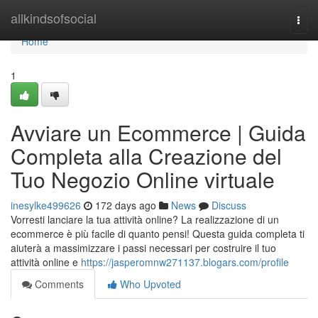
Home
allkindsofsocial
Togg
navi
Home
1
Avviare un Ecommerce | Guida
Completa alla Creazione del
Tuo Negozio Online virtuale
inesylke499626
172 days ago
News
Discuss
Vorresti lanciare la tua attività online? La realizzazione di un
ecommerce è più facile di quanto pensi! Questa guida completa ti
aiuterà a massimizzare i passi necessari per costruire il tuo
attività online e
https://jasperomnw271137.blogars.com/profile
Comments
Who Upvoted