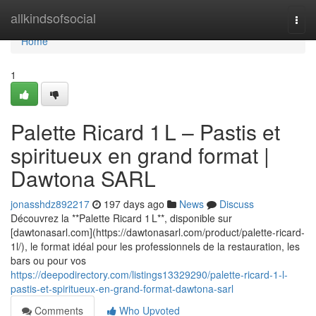
Home
allkindsofsocial
Togg
navi
Home
1
Palette Ricard 1 L – Pastis et
spiritueux en grand format |
Dawtona SARL
jonasshdz892217
197 days ago
News
Discuss
Découvrez la **Palette Ricard 1 L**, disponible sur
[dawtonasarl.com](https://dawtonasarl.com/product/palette-ricard-
1l/), le format idéal pour les professionnels de la restauration, les
bars ou pour vos
https://deepodirectory.com/listings13329290/palette-ricard-1-l-
pastis-et-spiritueux-en-grand-format-dawtona-sarl
Comments
Who Upvoted