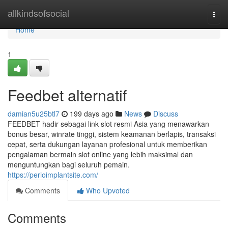
Home
allkindsofsocial
Togg
navi
Home
1
Feedbet alternatif
damian5u25btl7
199 days ago
News
Discuss
FEEDBET hadir sebagai link slot resmi Asia yang menawarkan
bonus besar, winrate tinggi, sistem keamanan berlapis, transaksi
cepat, serta dukungan layanan profesional untuk memberikan
pengalaman bermain slot online yang lebih maksimal dan
menguntungkan bagi seluruh pemain.
https://perioimplantsite.com/
Comments
Who Upvoted
Comments