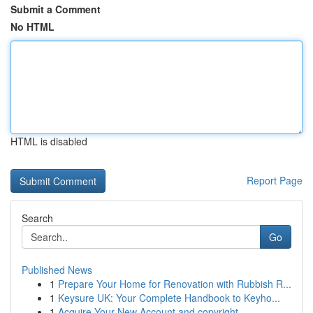
Submit a Comment
No HTML
HTML is disabled
Report Page
Search
Go
Published News
1
Prepare Your Home for Renovation with Rubbish R...
1
Keysure UK: Your Complete Handbook to Keyho...
1
Acquire Your New Account and copyright ...