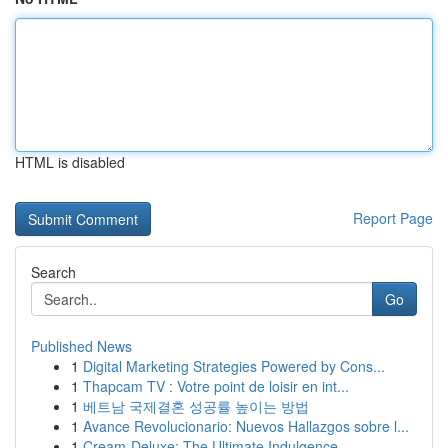
HTML is disabled
Report Page
Search
Go
Published News
1
Digital Marketing Strategies Powered by Cons...
1
Thapcam TV : Votre point de loisir en int...
1
베트남 국제결혼 성공률 높이는 방법
1
Avance Revolucionario: Nuevos Hallazgos sobre l...
1
Cream-Deluxe: The Ultimate Indulgence