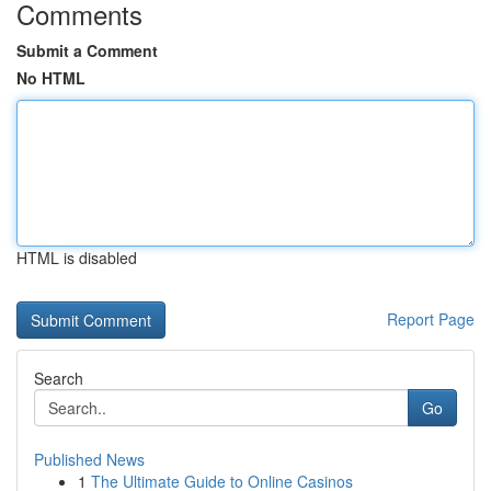
Comments
Submit a Comment
No HTML
HTML is disabled
Report Page
Search
Go
Published News
1
The Ultimate Guide to Online Casinos