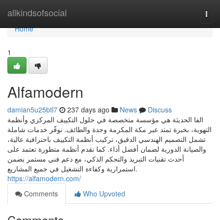
Home
allkindsofsocial
Togg
navi
Home
1
Alfamodern
damian5u25btl7
237 days ago
News
Discuss
الفا الحديثة هي مؤسسة متخصصة في حلول التكييف المركزي وأنظمة
التهوية، بخبرة تمتد عبر مكة المكرمة وجدة والطائف. نوفّر خدمات شاملة
تشمل التصميم الهندسي الدقيق، تركيب أنظمة التكييف باحترافية عالية،
والصيانة الدورية لضمان أفضل أداء. كما نقدم أنظمة متطورة تعتمد على
أحدث تقنيات التبريد والتحكم الذكي، مع دعم فني مستمر يضمن
استمرارية وكفاءة التشغيل في جميع المشاريع.
https://alfamodern.com/
Comments
Who Upvoted
Comments