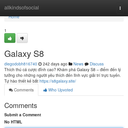
Home
allkindsofsocial
Togg
navi
Home
1
Galaxy S8
diegodobh816740
242 days ago
News
Discuss
Thích thú cá cược đỉnh cao? Khám phá Galaxy S8 – điểm đến lý
tưởng cho những người yêu thích đến lĩnh vực giải trí trực tuyến.
Tự hào thiết kế bắt
https://s8galaxy.site/
Comments
Who Upvoted
Comments
Submit a Comment
No HTML