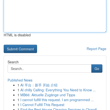
HTML is disabled
Report Page
Search
Go
Published News
1
AI 平台：新手 开始 介绍
1
AI chilly Calling: Everything You Need to Know ...
1
MB66: Aktuelle Zugänge und Tipps
1
I cannot fulfill this request. I am programmed ...
1
I Cannot Fulfill This Request
1
Find the Best House Cleaning Services in Chandl...